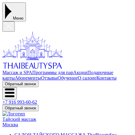
Меню
Массаж и SPA
Программы для пар
Акции
Подарочные
карты
Абонементы
Отзывы
Обучение
О салоне
Контакты
Обратный звонок
+7 916 993-60-62
Обратный звонок
Тайский массаж
Москва
САЛОН ТАЙСКОГО МАССАЖА ThaiBeautySpa