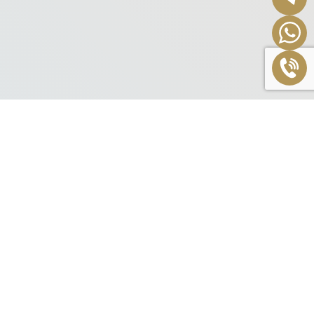
Идеальный вариант для романтического свидания со
свечами, приятной музыкой и чувственными ароматами.
Частые вопросы
Сколько стоит «СПА день для двоих»?
В чём особенность этой процедуры?