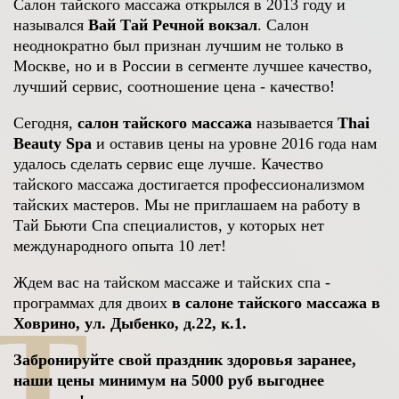
Салон тайского массажа открылся в 2013 году и
назывался
Вай Тай Речной вокзал
. Салон
неоднократно был признан лучшим не только в
Москве, но и в России в сегменте лучшее качество,
лучший сервис, соотношение цена - качество!
Сегодня,
салон тайского массажа
называется
Thai
Beauty Spa
и оставив цены на уровне 2016 года нам
удалось сделать сервис еще лучше. Качество
тайского массажа достигается профессионализмом
тайских мастеров. Мы не приглашаем на работу в
Тай Бьюти Спа специалистов, у которых нет
международного опыта 10 лет!
Ждем вас на тайском массаже и тайских спа -
программах для двоих
в салоне тайского массажа в
T
Ховрино, ул. Дыбенко, д.22, к.1.
Забронируйте свой праздник здоровья заранее,
наши цены минимум на 5000 руб выгоднее