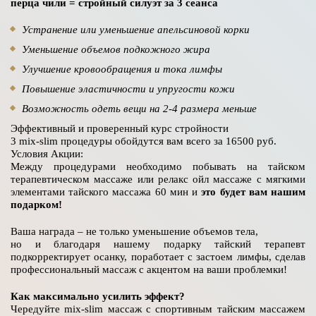
перца чили = стройный силуэт за 3 сеанса
Устранение или уменьшение апельсиновой корки
Уменьшение объемов подкожного жира
Улучшение кровообращения и тока лимфы
Повышение эластичности и упругости кожи
Возможность одеть вещи на 2-4 размера меньше
Эффективный и проверенный курс стройности
3 mix-slim процедуры обойдутся вам всего за 16500 руб.
Условия Акции:
Между процедурами необходимо побывать на тайском
терапевтическом массаже или релакс ойл массаже с мягкими
элементами тайского массажа 60 мин и
это будет вам нашим
подарком!
Ваша награда – не только уменьшение объемов тела,
но и благодаря нашему подарку тайский терапевт
подкорректирует осанку, поработает с застоем лимфы, сделав
профессиональный массаж с акцентом на ваши проблемки!
Как максимально усилить эффект?
Чередуйте mix-slim массаж с спортивным тайским массажем